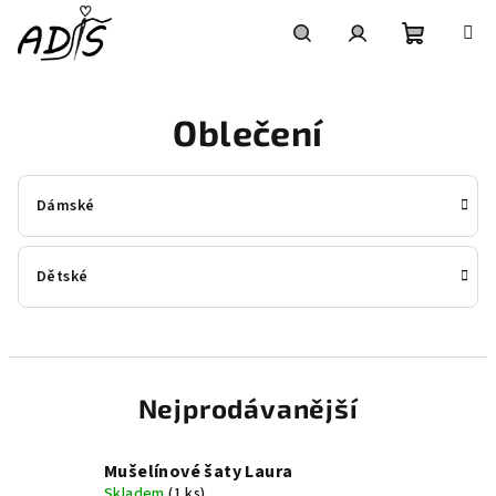
Přejít
na
obsah
Nákupní
Hledat
Přihlášení
Oblečení
košík
Dámské
Dětské
Nejprodávanější
Mušelínové šaty Laura
Skladem
(1 ks)