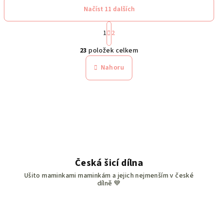
Načíst 11 dalších
S
1
2
t
O
r
23
položek celkem
á
v
n
l
Nahoru
k
á
o
d
v
a
á
n
c
í
í
p
r
v
Česká šicí dílna
k
Ušito maminkami maminkám a jejich nejmenším v české
y
dílně 💙
v
ý
p