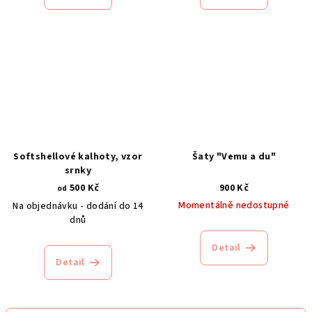
Softshellové kalhoty, vzor
Šaty "Vemu a du"
srnky
500 Kč
900 Kč
od
Momentálně nedostupné
Na objednávku - dodání do 14
dnů
Detail
Detail