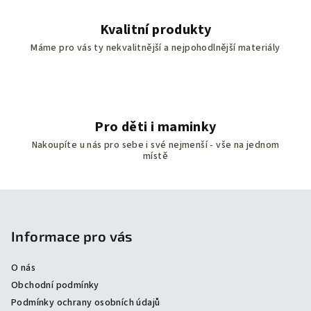
i
s
Kvalitní produkty
u
Máme pro vás ty nekvalitnější a nejpohodlnější materiály
Pro děti i maminky
Nakoupíte u nás pro sebe i své nejmenší - vše na jednom
místě
Z
á
p
Informace pro vás
a
O nás
t
Obchodní podmínky
í
Podmínky ochrany osobních údajů