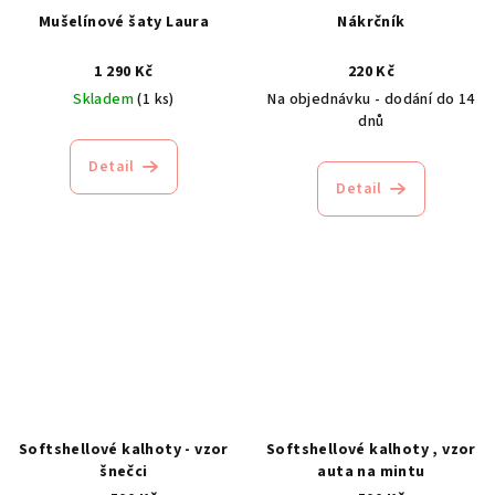
Mušelínové šaty Laura
Nákrčník
1 290 Kč
220 Kč
Skladem
(1 ks)
Na objednávku - dodání do 14
dnů
Detail
Detail
Softshellové kalhoty - vzor
Softshellové kalhoty , vzor
šnečci
auta na mintu