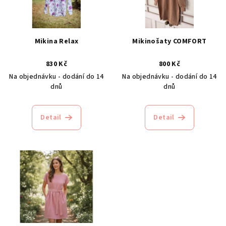
s
p
r
Mikina Relax
Mikinošaty COMFORT
o
830 Kč
800 Kč
d
Na objednávku - dodání do 14
Na objednávku - dodání do 14
u
dnů
dnů
k
t
Detail
Detail
ů