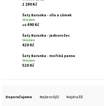
1 290 Kč
Šaty Barunka - víla a zámek
Skladem
490 Kč
od
Šaty Barunka - jednorožec
Skladem
420 Kč
Šaty Barunka - mořská panna
Skladem
520 Kč
Ř
a
Doporučujeme
Nejlevnější
Nejdražší
z