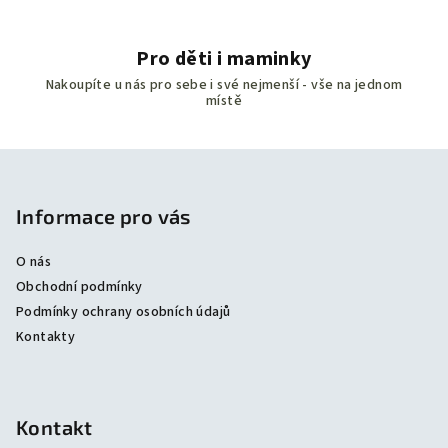
Pro děti i maminky
Nakoupíte u nás pro sebe i své nejmenší - vše na jednom
místě
Z
á
p
Informace pro vás
a
O nás
t
Obchodní podmínky
í
Podmínky ochrany osobních údajů
Kontakty
Kontakt