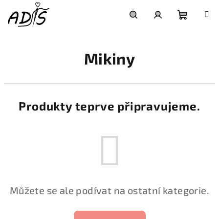
Přejít
na
obsah
Nákupní
Hledat
Přihlášení
Mikiny
košík
Produkty teprve připravujeme.
Můžete se ale podívat na ostatní kategorie.