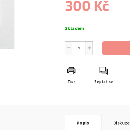
300 Kč
Měrná
cena:
Skladem
−
+
Tisk
Zeptat se
Popis
Diskuze