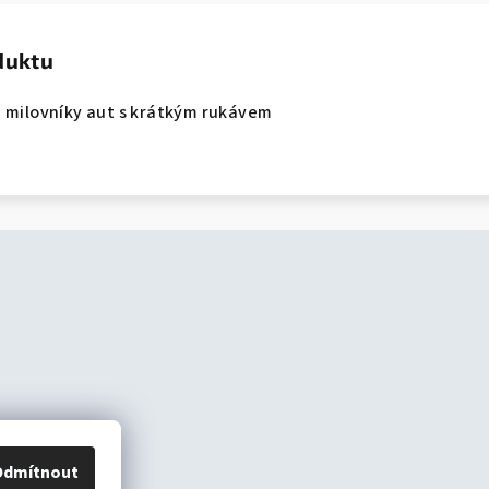
duktu
é milovníky aut s krátkým rukávem
Odmítnout