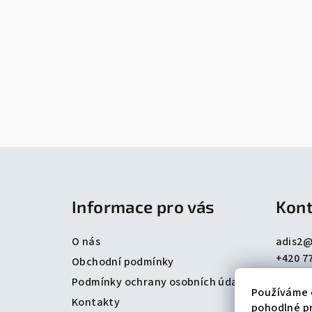
Z
á
Informace pro vás
Kont
p
a
O nás
adis2
+420 7
t
Obchodní podmínky
+420 6
Podmínky ochrany osobních údajů
í
Používáme 
Kontakty
pohodlné pr