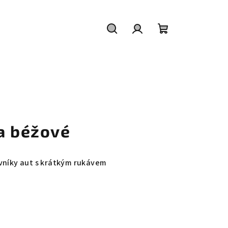
Hledat
Přihlášení
Nákupní
košík
na béžové
ovníky aut s krátkým rukávem