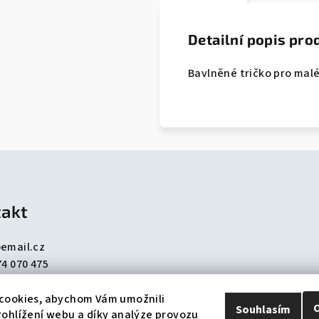
Detailní popis pro
Bavlněné tričko pro mal
akt
@
email.cz
74 070 475
08 762 807
cookies, abychom Vám umožnili
Souhlasím
ohlížení webu a díky analýze provozu