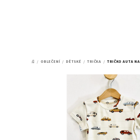
Přejít
na
obsah
/
OBLEČENÍ
/
DĚTSKÉ
/
TRIČKA
/
TRIČKO AUTA NA
DOMŮ