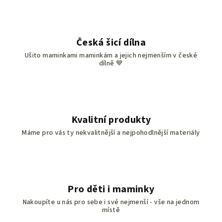
d
a
c
í
Česká šicí dílna
p
Ušito maminkami maminkám a jejich nejmenším v české
r
dílně 💙
v
k
y
v
ý
Kvalitní produkty
p
Máme pro vás ty nekvalitnější a nejpohodlnější materiály
i
s
u
Pro děti i maminky
Nakoupíte u nás pro sebe i své nejmenší - vše na jednom
místě