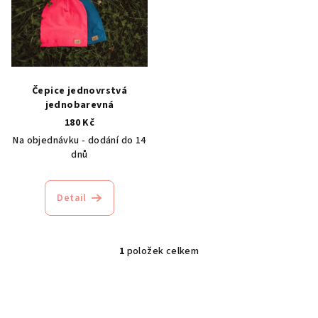
p
i
s
p
r
Čepice jednovrstvá
o
jednobarevná
180 Kč
d
Na objednávku - dodání do 14
u
dnů
k
t
Detail
ů
1
položek celkem
O
v
l
á