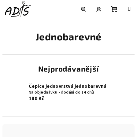
Přejít
na
obsah
Nákupní
Hledat
Přihlášení
Jednobarevné
košík
Nejprodávanější
Čepice jednovrstvá jednobarevná
Na objednávku - dodání do 14 dnů
180 Kč
Ř