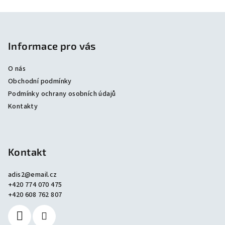
Z
á
p
Informace pro vás
a
O nás
t
Obchodní podmínky
í
Podmínky ochrany osobních údajů
Kontakty
Kontakt
adis2
@
email.cz
+420 774 070 475
+420 608 762 807