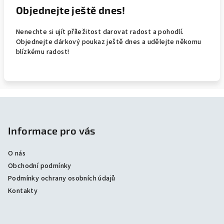
Objednejte ještě dnes!
Nenechte si ujít příležitost darovat radost a pohodlí.
Objednejte dárkový poukaz ještě dnes a udělejte někomu
blízkému radost!
Z
á
p
Informace pro vás
a
O nás
t
Obchodní podmínky
í
Podmínky ochrany osobních údajů
Kontakty