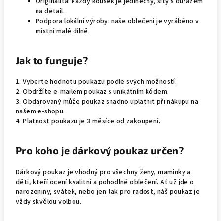
Originalita: každý kousek je jedinečný, šitý s důrazem
na detail.
Podpora lokální výroby: naše oblečení je vyráběno v
místní malé dílně.
Jak to funguje?
1. Vyberte hodnotu poukazu podle svých možností.
2. Obdržíte e-mailem poukaz s unikátním kódem.
3. Obdarovaný může poukaz snadno uplatnit při nákupu na
našem e-shopu.
4. Platnost poukazu je 3 měsíce od zakoupení.
Pro koho je dárkový poukaz určen?
Dárkový poukaz je vhodný pro všechny ženy, maminky a
děti, kteří ocení kvalitní a pohodlné oblečení. Ať už jde o
narozeniny, svátek, nebo jen tak pro radost, náš poukaz je
vždy skvělou volbou.