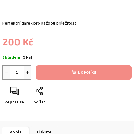
Perfektní dárek pro každou příležitost
200 Kč
Měrná
Skladem
(5 ks)
cena:
−
+
Do košíku
Zeptat se
Sdílet
Popis
Diskuze