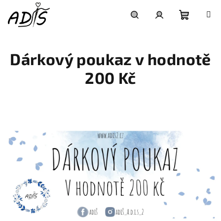
Přejít
na
obsah
Nákupní
Hledat
Přihlášení
Dárkový poukaz v hodnotě
košík
200 Kč